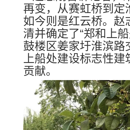
再变，从赛虹桥到定
如今则是红云桥。赵
清并确定了“郑和上
鼓楼区姜家圩淮滨路
上船处建设标志性建
贡献。