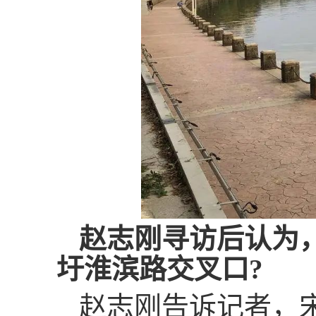
赵志刚寻访后认为
圩淮滨路交叉口?
赵志刚告诉记者，