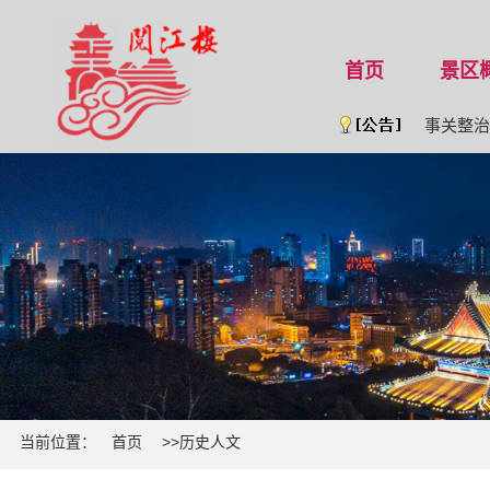
首页
景区
事关整治旅
公 告 [202
当前位置：
首页
>>
历史人文